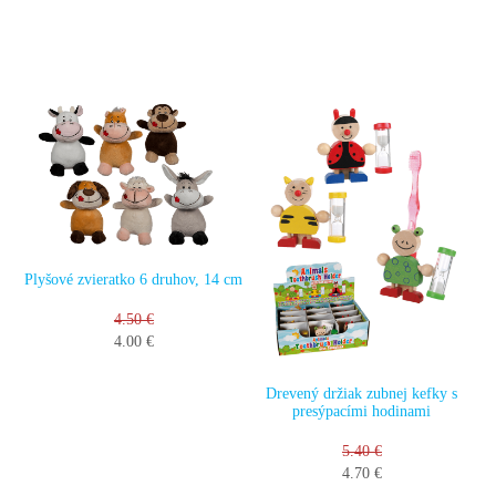
Plyšové zvieratko 6 druhov, 14 cm
4.50 €
4.00 €
Drevený držiak zubnej kefky s
presýpacími hodinami
5.40 €
4.70 €