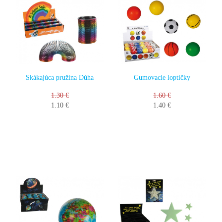
Skákajúca pružina Dúha
Gumovacie loptičky
1.30 €
1.60 €
1.10 €
1.40 €