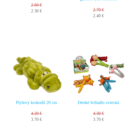
2.60 €
2.70 €
2.30 €
2.40 €
Plyšový krokodíl 20 cm
Detské švihadlo zvieratá
4.20 €
4.30 €
3.70 €
3.70 €