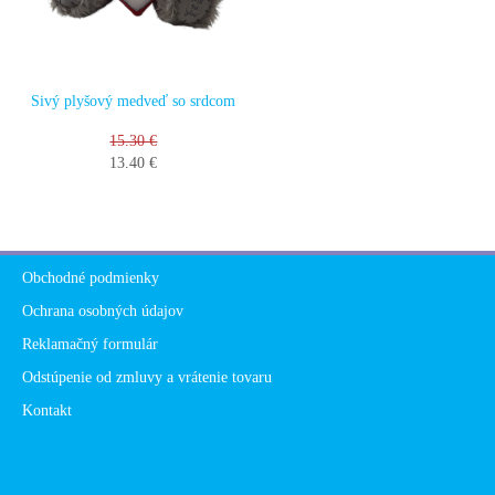
Sivý plyšový medveď so srdcom
15.30 €
13.40 €
Obchodné podmienky
Ochrana osobných údajov
Reklamačný formulár
Odstúpenie od zmluvy a vrátenie tovaru
Kontakt