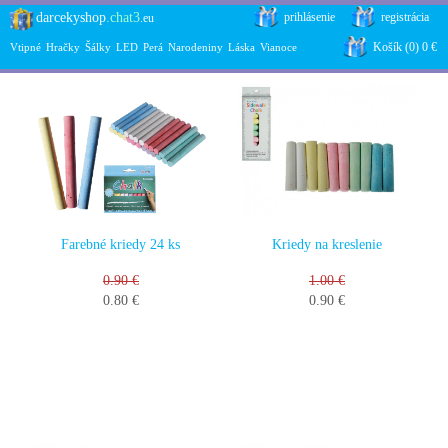
darcekyshop
.chat3
prihlásenie
registrácia
.eu
Hračky
Košík (0) 0 €
Vtipné
Hračky
Šálky
LED
Perá
Narodeniny
Láska
Vianoce
Farebné kriedy 24 ks
Kriedy na kreslenie
0.90 €
1.00 €
0.80 €
0.90 €